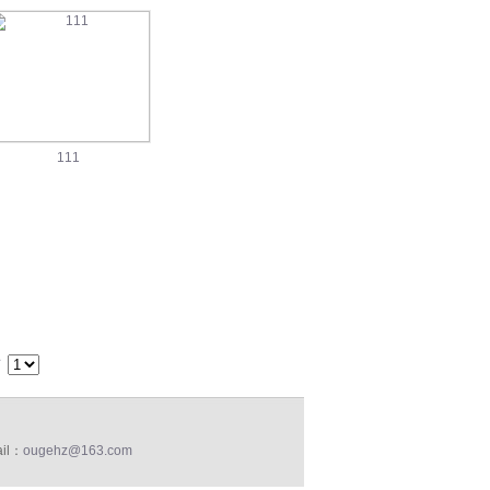
111
页
il：
ougehz@163.com