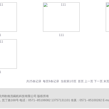
1
111
1
共
25
条记录 每页
9
条记录 当前第
1
/
3
页
首页
上一页
下一页
末
2009 杭州欧格洗碗机科技有限公司 版权所有
168号 电话：0571--85106082 13757131101 传真：0571--85100282 E-ma